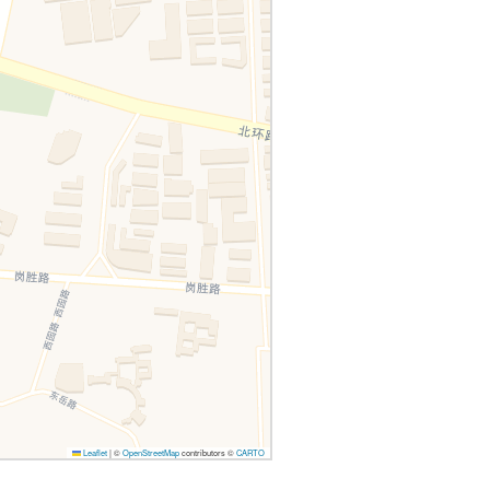
Leaflet
|
©
OpenStreetMap
contributors ©
CARTO