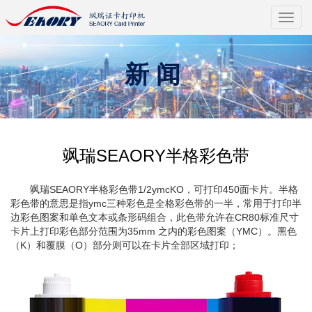
切
换
导
航
新闻
飒瑞SEAORY半格彩色带
飒瑞SEAORY半格彩色带1/2ymcKO，可打印450面卡片。半格
彩色带的意思是指ymc三种彩色是全格彩色带的一半，常用于打印半
边彩色图案和单色文本或条形码组合，此色带允许在CR80标准尺寸
卡片上打印彩色部分范围为35mm 之内的彩色图案（YMC）。黑色
（K）和覆膜（O）部分则可以在卡片全部区域打印；